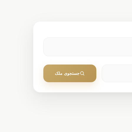
ید،
.
ک تکساز
جستجوی ملک