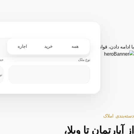
خان
همه
خرید
اجاره
با ادامه دادن،
قوانین
و
حریم خصوصی
را می‌پذیرید.
هم
نوع ملک
حد
خرید، فر
دسته‌بندی املاک
از آپارتمان تا ویلا،