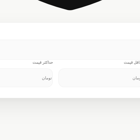
ه‌ای که به دنبالش هست
ین‌جا منتظر شماست
اقل قیمت
حداکثر قیمت
وش، رهن و اجاره ملک با بهترین گزینه‌ها در املا
جستجو در بیش از 300 فایل فعال