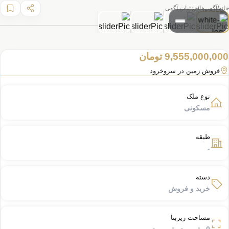
خانه
آگهی‌ها
جزئیات آگهی
1 / 4
9,555,000,000 تومان
ورود یا ثبت‌نام
فروش زمین در سروخرود
برای ورود یا ثبت‌نام، شماره همراه خود را وارد کنید.
نوع ملک
مسکونی
طبقه
ادامه
-
دسته
خرید و فروش
با ادامه دادن،
قوانین
و
حریم خصوصی
را می‌پذیرید.
مساحت زیربنا