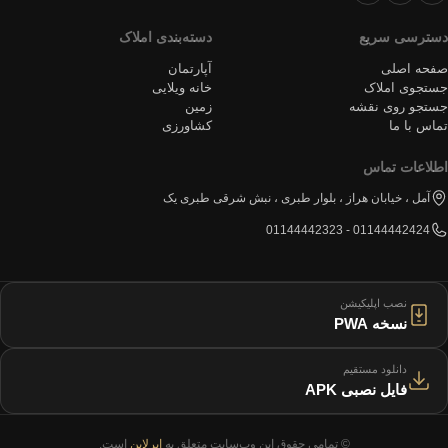
دسترسی سریع
دسته‌بندی املاک
صفحه اصلی
آپارتمان
جستجوی املاک
خانه ویلایی
جستجو روی نقشه
زمین
تماس با ما
کشاورزی
اطلاعات تماس
آمل ، خیابان هراز ، بلوار طبری ، نبش شرقی طبری یک
01144442424 - 01144442323
نصب اپلیکیشن
نسخه PWA
دانلود مستقیم
فایل نصبی APK
© تمامی حقوق این وب‌سایت متعلق به
ابرلاین
است.